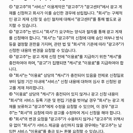
① "광고주"의 "서비스" 이용계약은 "광고주"가 "광고센터"에서 광고 게
재를 신청하고 회사가 이를 승인한 경우에 성립됩니다. "회사"는 구체적
인 광고 게재 신청 및 승인 절차에 대해서 "광고센터"를 통해 별도로 공
지할 수 있습니다.
② "광고주"는 반드시 "회사"가 요구하는 양식과 절차를 통해 광고 게재
를 신청해야 합니다. "회사"는 "광고주"의 신청에 대해 승인 여부나 방식
등을 결정할 권한을 가지며, 관련 법 및 "회사"의 기준에 따라 "광고주"가
신청한 내용의 변경을 요청할 수 있습니다.
③ "광고주"는 광고 게재 신청 전에 "이용료"를 지급하기 위한 "캐시"를
충전하여야 하며, "광고"가 집행되면 "캐시"로 "이용료"를 지급하여야 합
니다.
④ "회사"는 "이용료" 상당의 "캐시"가 충전되어 있음을 전제로 신청일로
부터 일정 기간 이내에 "서비스" 신청 내용에 대하여 심사 후 신청된 광
고를 게재 처리합니다.
⑤ "이용료" 상당의 "캐시"가 충전되어 있지 않거나 광고 신청 내용이
"회사"의 서비스 등록 기준 및 편집 기준을 벗어날 경우 "회사"는 광고 게
재를 보류하고 "광고주"에게 수정을 요청할 수 있으며, 이 경우 "광고
주"는 "회사"의 요청에 따라 광고를 수정하여 게시 신청을 해야 합니다.
⑥ "회사"의 변경 요청을 "광고주"가 수용하지 않거나 "광고주"의 귀책사
유 없이 "회사"가 서비스 제공을 승인하지 않을 경우에는 "광고주"는 납
입한 서비스 "이용료"를 출금 또는 환불 요청할 수 있습니다.