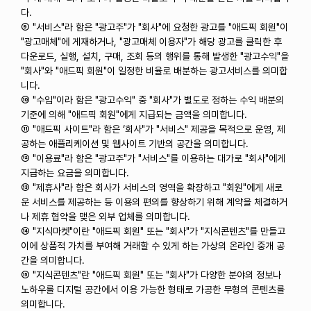
다.
⑨ "서비스"라 함은 "광고주"가 "회사"에 요청한 광고를 "애드픽 회원"이
"광고매체"에 게재하거나, "광고매체 이용자"가 해당 광고를 클릭한 후
다운로드, 실행, 설치, 구매, 조회 등의 행위를 통해 발생한 "광고수익"을
"회사"와 "애드픽 회원"이 일정한 비율로 배분하는 광고서비스를 의미합
니다.
⑩ "수입"이라 함은 "광고수익" 중 "회사"가 별도로 정하는 수익 배분의
기준에 의해 "애드픽 회원"에게 지급되는 금액을 의미합니다.
⑪ "애드픽 사이트"라 함은 ‘회사"가 "서비스" 제공을 목적으로 운영, 제
공하는 애플리케이션 및 웹사이트 기반의 공간을 의미합니다.
⑫ "이용료"라 함은 "광고주"가 "서비스"를 이용하는 대가로 "회사"에게
지급하는 요금을 의미합니다.
⑬ "제휴사"라 함은 회사가 서비스의 영역을 확장하고 "회원"에게 새로
운 서비스를 제공하는 등 이용의 편의를 향상하기 위해 계약을 체결하거
나 제휴 협약을 맺은 외부 업체를 의미합니다.
⑭ "지식마켓"이란 "애드픽 회원" 또는 "회사"가 "지식콘텐츠"를 만들고
이에 상품적 가치를 부여해 거래할 수 있게 하는 가상의 온라인 중개 공
간을 의미합니다.
⑮ "지식콘텐츠"란 "애드픽 회원" 또는 "회사"가 다양한 분야의 정보나
노하우를 디지털 공간에서 이용 가능한 형태로 가공한 무형의 콘텐츠를
의미합니다.