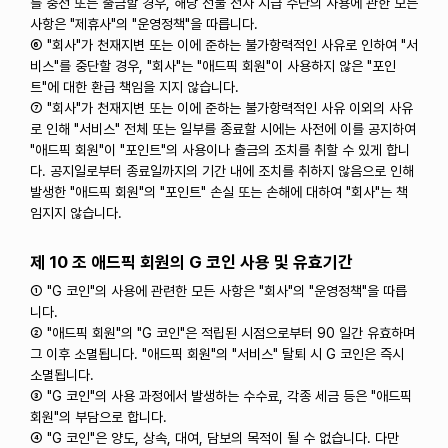
를 충전 또는 출금할 경우, 해당 선불 전자 지급 수단의 사용에 관한 모든
사항은 "제휴사"의 "운영정책"을 따릅니다.
⑥ "회사"가 천재지변 또는 이에 준하는 불가항력적인 사유로 인하여 "서
비스"를 중단할 경우, "회사"는 "애드픽 회원"이 사용하지 않은 "포인
트"에 대한 환급 책임을 지지 않습니다.
⑦ "회사"가 천재지변 또는 이에 준하는 불가항력적인 사유 이외의 사유
로 인해 "서비스" 전체 또는 일부를 종료할 시에는 사전에 이를 공지하여
"애드픽 회원"이 "포인트"의 사용이나 출금의 조치를 취할 수 있게 합니
다. 공지일로부터 종료일까지의 기간 내에 조치를 취하지 않음으로 인해
발생한 "애드픽 회원"의 "포인트" 손실 또는 손해에 대하여 "회사"는 책
임지지 않습니다.
제 10 조 애드픽 회원의 G 코인 사용 및 유효기간
① "G 코인"의 사용에 관련한 모든 사항은 "회사"의 "운영정책"을 따릅
니다.
② "애드픽 회원"의 "G 코인"은 적립된 시점으로부터 90 일간 유효하며
그 이후 소멸됩니다. "애드픽 회원"의 "서비스" 탈퇴 시 G 코인은 즉시
소멸됩니다.
③ "G 코인"의 사용 과정에서 발생하는 수수료, 각종 세금 등은 "애드픽
회원"의 부담으로 합니다.
④ "G 코인"은 양도, 상속, 대여, 담보의 목적이 될 수 없습니다. 다만