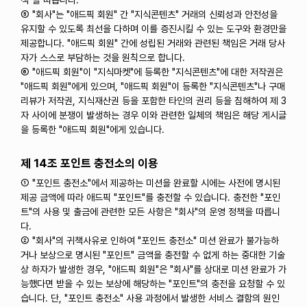
책"을 따릅니다.
⑤ "회사"는 "애드픽 회원" 간 "지식콘텐츠" 거래의 신뢰성과 안전성을
유지할 수 있도록 최선을 다하며 이를 증진시킬 수 있는 도구와 환경만을
제공합니다. "애드픽 회원" 간에 성립된 거래와 관련된 책임은 거래 당사
자가 스스로 부담하는 것을 원칙으로 합니다.
⑥ "애드픽 회원"이 "지식마켓"에 등록한 "지식콘텐츠"에 대한 저작권은
"애드픽 회원"에게 있으며, "애드픽 회원"이 등록한 "지식콘텐츠"나 구매
리뷰가 저작권, 지식재산권 등을 포함한 타인의 권리 등을 침해하여 제 3
자 사이에 분쟁이 발생하는 경우 이와 관련한 일체의 책임은 해당 게시글
을 등록한 "애드픽 회원"에게 있습니다.
제 14조 포인트 충전소의 이용
① "포인트 충전소"에서 제공하는 미션을 완료할 시에는 사전에 명시된
제공 금액에 따라 애드픽 "포인트"를 충전할 수 있습니다. 충전한 "포인
트"의 사용 및 출금에 관련한 모든 사항은 "회사"의 운영 정책을 따릅니
다.
② "회사"의 귀책사유로 인하여 "포인트 충전소" 미션 완료가 불가능하
거나 보상으로 명시된 "포인트" 금액을 충전할 수 없게 하는 중대한 기술
상 하자가 발생한 경우, "애드픽 회원"은 "회사"를 상대로 미션 완료가 가
능했다면 받을 수 있는 보상에 해당하는 "포인트"의 충전을 요청할 수 있
습니다. 단, "포인트 충전소" 사용 과정에서 발생한 서비스 결함의 원인