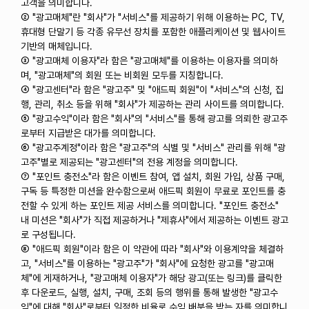
고객을 의미합니다.
② "광고매체"란 "회사"가 "서비스"를 제공하기 위해 이용하는 PC, TV,
휴대형 단말기 등 각종 유무선 장치를 포함한 애플리케이션 및 웹사이트
기반의 매체입니다.
③ "광고매체 이용자"라 함은 "광고매체"를 이용하는 이용자를 의미하
며, "광고매체"의 회원 또는 비회원 모두를 지칭합니다.
④ "광고센터"라 함은 "광고주" 및 "애드픽 회원"이 "서비스"의 신청, 집
행, 관리, 취소 등을 위해 "회사"가 제공하는 관리 사이트를 의미합니다.
⑤ "광고수익"이라 함은 "회사"의 "서비스"를 통해 광고를 의뢰한 광고주
로부터 지급받은 대가를 의미합니다.
⑥ "광고주계정"이라 함은 "광고주"의 식별 및 "서비스" 관리를 위해 "광
고주"별로 제공되는 "광고센터"의 전용 계정을 의미합니다.
⑦ "포인트 충전소"라 함은 이벤트 참여, 앱 설치, 회원 가입, 상품 구매,
구독 등 특정한 미션을 완수함으로써 애드픽 회원이 무료로 포인트를 충
전할 수 있게 하는 포인트 제공 서비스를 의미합니다. "포인트 충전소"
내 미션은 "회사"가 직접 제공하거나 "제휴사"에서 제공하는 이벤트 광고
로 구성됩니다.
⑧ "애드픽 회원"이라 함은 이 약관에 따라 "회사"와 이용계약을 체결하
고, "서비스"를 이용하는 "광고주"가 "회사"에 요청한 광고를 "광고매
체"에 게재하거나, "광고매체 이용자"가 해당 광고(또는 링크)를 클릭한
후 다운로드, 실행, 설치, 구매, 조회 등의 행위를 통해 발생한 "광고수
익"에 대해 "회사"로부터 일정한 비율로 수익 배분을 받는 자를 의미합니