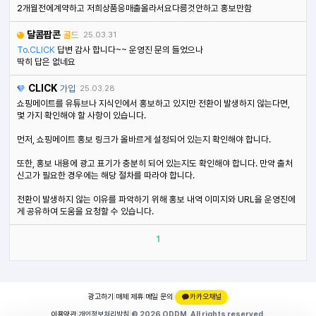
2개월전에계약하고 저희상품응매출올라서요다릉것안하고 홍보만함
달콤팝콘
골드
25.03.31
To.CLICK
답변 감사 합니다~~ 운영진 문의 들었으나
딱히 답은 없네요
CLICK
가입
25.03.28
쇼핑메이트를 유튜브나 지식인에서 홍보하고 있지만 전환이 발생하지 않는다면,
몇 가지 확인해야 할 사항이 있습니다.
먼저, 쇼핑메이트 홍보 링크가 올바르게 설정되어 있는지 확인해야 합니다.
또한, 홍보 내용에 광고 표기가 충분히 되어 있는지도 확인해야 합니다. 만약 출처
신고가 필요한 경우에는 해당 절차를 따라야 합니다.
전환이 발생하지 않는 이유를 파악하기 위해 홍보 내역 이미지와 URL을 운영진에
게 공유하여 도움을 요청할 수 있습니다.
1
광고하기
|
매체 제휴
|
메일 문의
|
카카오채널
이용약관
|
개인정보처리방침
|
© 2026 ODDM. All rights reserved.