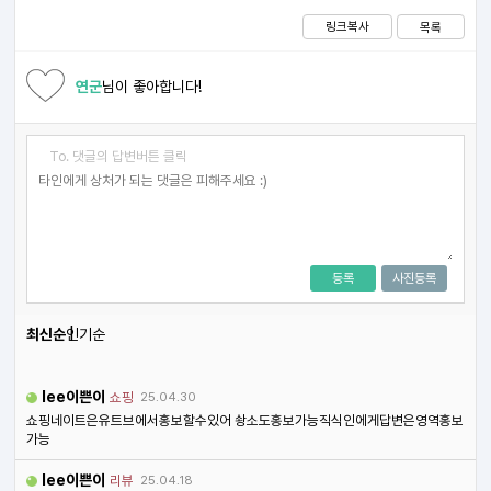
링크복사
목록
연군
님이 좋아합니다!
To. 댓글의 답변버튼 클릭
등록
사진등록
최신순
인기순
lee이쁜이
쇼핑
25.04.30
쇼핑네이트은유트브에서홍보할수있어 솽소도홍보가능직식인에게답변은영역홍보
가능
lee이쁜이
리뷰
25.04.18