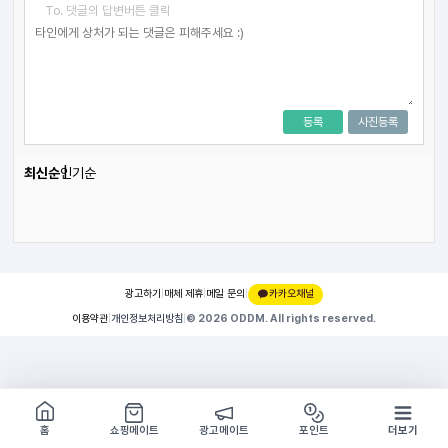
To. 댓글의 답변버튼 클릭
등록
사진등록
최신순
인기순
광고하기
|
매체 제휴
|
메일 문의
|
카카오채널
이용약관
|
개인정보처리방침
|
© 2026 ODDM. All rights reserved.
쇼핑몰 구경하기
방문시 1G
홈
쇼핑메이트
광고메이트
포인트
더보기