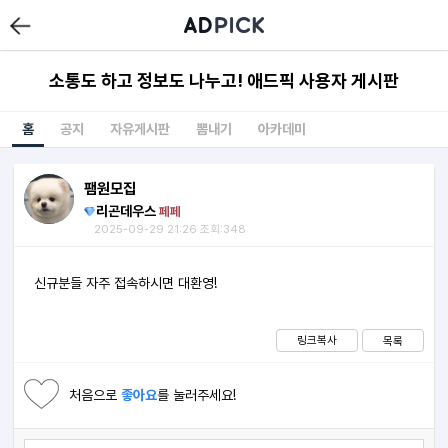
소통도 하고 정보도 나누고! 애드픽 사용자 게시판
홈
공지
자유게시판
뽐내기
아카데미
팸원모집
리곤데우스
페페
2025-09-29 21:26 조회:348
신규분들 자주 접속하시면 대환영!
링크복사
목록
처음으로
좋아요
를 눌러주세요!