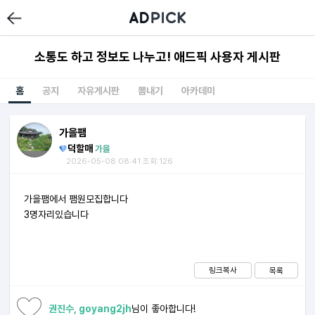
소통도 하고 정보도 나누고! 애드픽 사용자 게시판
홈
공지
자유게시판
뽐내기
아카데미
가을팸
덕할매
가을
2026-05-08 08:41 조회:126
가을팸에서 팸원모집합니다
3명자리있습니다
링크복사
목록
권진수, goyang2jh
님이 좋아합니다!