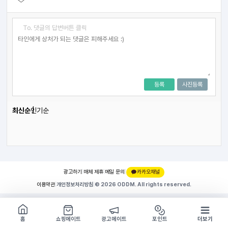
To. 댓글의 답변버튼 클릭
등록
사진등록
최신순
인기순
광고하기
|
매체 제휴
|
메일 문의
|
카카오채널
이용약관
|
개인정보처리방침
|
© 2026 ODDM. All rights reserved.
쇼핑몰 구경하기
방문시 1G
홈
쇼핑메이트
광고메이트
포인트
더보기