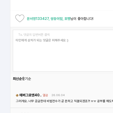
문서영133427, 쌍둥이맘, 호빵
님이 좋아합니다!
To. 댓글의 답변버튼 클릭
최신순
인기순
에버그로엔40..
열공
26.06.04
그러게요. 너무 궁금한데 비법전수가 곧 돈하고 직결되겠죠?! ㅠㅠ 공부를 해도