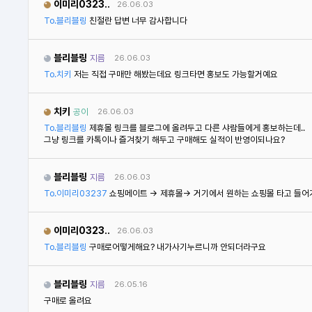
이미리0323..
26.06.03
To.블리블링
친절란 답변 너무 감사합니다
블리블링
지름
26.06.03
To.치키
저는 직접 구매만 해봤는데요 링크타면 홍보도 가능할거예요
치키
공이
26.06.03
To.블리블링
제휴몰 링크를 블로그에 올려두고 다른 샤람들에게 홍보하는데..
그냥 링크를 카톡이나 즐겨찾기 해두고 구매해도 실적이 반영이되나요?
블리블링
지름
26.06.03
To.이미리03237
쇼핑메이트 -> 제휴몰-> 거기에서 원하는 쇼핑몰 타고 들어
이미리0323..
26.06.03
To.블리블링
구매로어떻게해요? 내가사기누르니까 안되더라구요
블리블링
지름
26.05.16
구매로 올려요