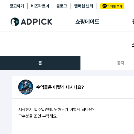
광고하기
비즈파트너
블로그
멤버십 센터
추천상품
제휴몰
쇼핑메이트
쇼핑 에이전트
BETA
쇼핑리포트
링크관리
마이숍
홈
공지
수익들은 어떻게 내시나요?
시작한지 일주일인데! 노하우가 어떻게 되나요?
고수분들 조언 부탁해요