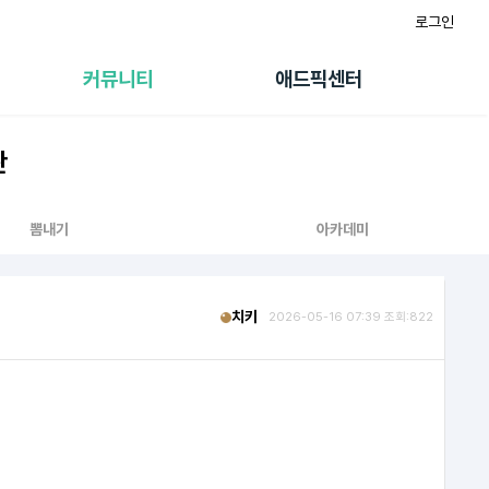
로그인
게시판
FAQ/문의
팸
이용정책
커뮤니티
애드픽센터
랭킹
멤버십 센터
퀘스트
광고툴/API
판
초대보너스
마이도메인
수익 Live
가이드북
뽐내기
아카데미
치키
2026-05-16 07:39 조회:822