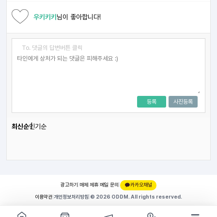
우키키키
님이 좋아합니다!
To. 댓글의 답변버튼 클릭
등록
사진등록
최신순
인기순
광고하기
|
매체 제휴
|
메일 문의
|
카카오채널
이용약관
|
개인정보처리방침
|
© 2026 ODDM. All rights reserved.