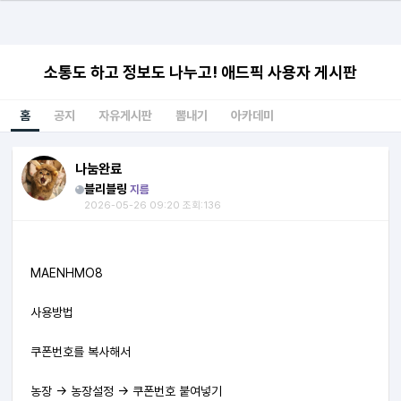
소통도 하고 정보도 나누고! 애드픽 사용자 게시판
홈
공지
자유게시판
뽐내기
아카데미
나눔완료
블리블링
지름
2026-05-26 09:20 조회:136
MAENHMO8
사용방법
쿠폰번호를 복사해서
농장 -> 농장설정 -> 쿠폰번호 붙여넣기