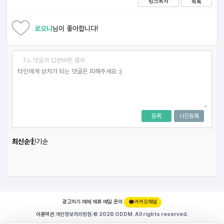
링크복사
목록
로오니
님이 좋아합니다!
To. 댓글의 답변버튼 클릭
등록
사진등록
최신순
인기순
광고하기
|
매체 제휴
|
메일 문의
|
카카오채널
이용약관
|
개인정보처리방침
|
© 2026 ODDM. All rights reserved.