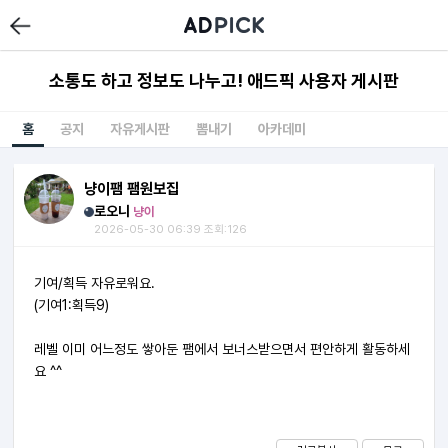
소통도 하고 정보도 나누고! 애드픽 사용자 게시판
홈
공지
자유게시판
뽐내기
아카데미
냥이팸 팸원보집
로오니
냥이
2026-05-30 06:39 조회:126
기여/획득 자유로워요.
(기여1:획득9)
레벨 이미 어느정도 쌓아둔 팸에서 보너스받으면서 편안하게 활동하세
요 ^^