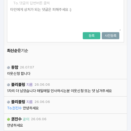
To. 댓글의 답변버튼 클릭
등록
사진등록
최신순
인기순
둥맘
26.07.07
이웃신청 합니다
블리블링
지름
26.06.06
1자리 더 남았습니다 매일매일 인사하시는분 이웃신청 또는 댓 남겨주세요
블리블링
지름
26.06.06
To.권진수
안녕하세요
권진수
공이
26.06.06
안녕하세요