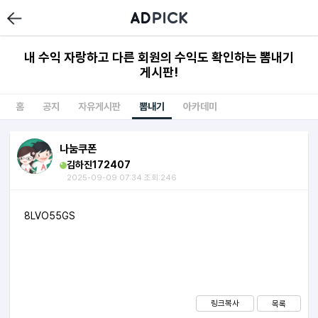
내 수익 자랑하고 다른 회원의 수익도 확인하는 뽐내기
게시판!
홈
공지
자유게시판
뽐내기
아카데미
나눔쿠폰
김하진172407
2025-09-09 07:34 조회:246
8LVO55GS
링크복사
목록