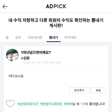
내 수익 자랑하고 다른 회원의 수익도 확인하는 뽐내기
게시판!
홈
공지
자유게시판
뽐내기
아카데미
1마넌넘으면어케요?
김원
2026-01-02 17:39 조회:408
어디쓰나요
링크복사
목록
이선희183127, 박민준112808, 꾸러미
님 외
1명
이 좋아합니다!