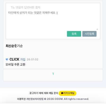
To. 댓글의 답변버튼 클릭
등록
사진등록
최신순
인기순
CLICK
가입
26.01.02
모바일 쿠폰 교환
1
광고하기
|
매체 제휴
|
메일 문의
|
카카오채널
이용약관
|
개인정보처리방침
|
© 2026 ODDM. All rights reserved.