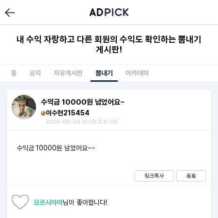
내 수익 자랑하고 다른 회원의 수익도 확인하는 뽐내기
게시판!
홈
공지
자유게시판
뽐내기
아카데미
수익금 10000원 넘었어요~
이수현215454
2026-05-04 12:26 조회:135
수익금 10000원 넘었어요~~
링크복사
목록
모르시아야
님이 좋아합니다!