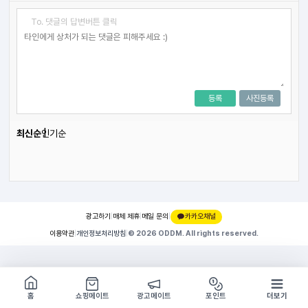
To. 댓글의 답변버튼 클릭
등록
사진등록
최신순
인기순
광고하기
|
매체 제휴
|
메일 문의
|
카카오채널
이용약관
|
개인정보처리방침
|
© 2026 ODDM. All rights reserved.
쇼핑몰 구경하기
방문시 1G
홈
쇼핑메이트
광고메이트
포인트
더보기