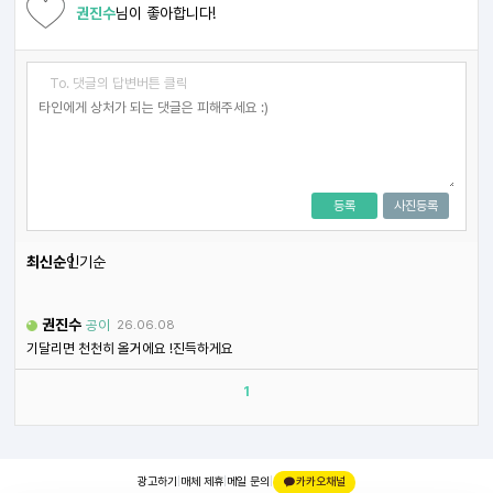
권진수
님이 좋아합니다!
To. 댓글의 답변버튼 클릭
등록
사진등록
최신순
인기순
권진수
공이
26.06.08
기달리면 천천히 올거에요 !진득하게요
1
광고하기
|
매체 제휴
|
메일 문의
|
카카오채널