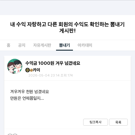
내 수익 자랑하고 다른 회원의 수익도 확인하는 뽐내기
게시판!
홈
공지
자유게시판
뽐내기
아카데미
수익금 1000원 겨우 넘겼네요
캬이
2026-05-04 23:14 조회:174
겨우겨우 천원 넘겼네요
만원은 언제쯤일지...
링크복사
목록