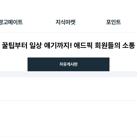
전체 캠페인
지식마켓
포인트샵
나의 캠페인
지식리포트
포인트 충전소
광고메이트
지식마켓
포인트
광고리포트
출석 룰렛
출금 신청
 꿀팁부터 일상 얘기까지! 애드픽 회원들의 소통
후원
이용내역
자유게시판