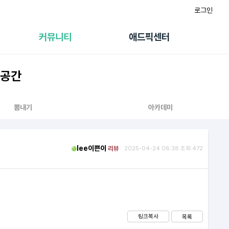
로그인
게시판
FAQ/문의
팸
이용정책
커뮤니티
애드픽센터
랭킹
멤버십 센터
퀘스트
광고툴/API
 공간
초대보너스
마이도메인
수익 Live
가이드북
뽐내기
아카데미
lee이쁜이
리뷰
2025-04-24 08:38 조회:472
링크복사
목록