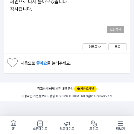
페인으로 다시 돌아오겠습니다.
감사합니다.
노랑풍선
링크복사
목록
처음으로
좋아요
를 눌러주세요!
광고하기
|
매체 제휴
|
메일 문의
|
카카오채널
이용약관
|
개인정보처리방침
|
© 2026 ODDM. All rights reserved.
쇼핑몰 구경하기
방문시 1G
홈
쇼핑메이트
광고메이트
포인트
더보기