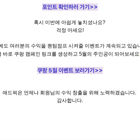
포인트 확인하러 가기>>
혹시 이번에 아쉽게 놓치셨나요?
걱정 마세요!
에도 여러분의 수익을 퀀텀점프 시켜줄 이벤트가 계속되고 있습
 바로 쿠팡 캠페인 링크를 생성하고 5월의 주인공이 되어보세요
쿠팡 5월 이벤트 보러가기>>
애드픽은 언제나 회원님의 수익 창출을 위해 노력하겠습니다.
감사합니다.