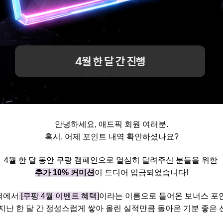
안녕하세요, 애드픽 회원 여러분.
혹시, 어제 포인트 내역 확인하셨나요?
4월 한 달 동안 쿠팡 캠페인으로 열심히 달려주신 분들을 위한
추가 10% 커미션
이 드디어 입금되었습니다!
역에서
[쿠팡 4월 이벤트 혜택]
이라는 이름으로 들어온 보너스 포
난 한 달 간 정성스럽게 쌓아 올린 실적만큼 돌아온 기분 좋은 선