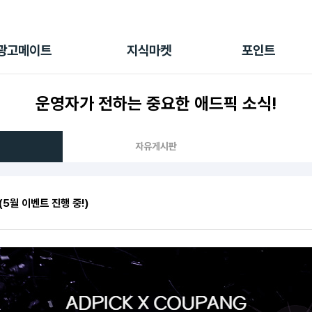
전체 캠페인
지식마켓
포인트샵
나의 캠페인
지식리포트
포인트 충전소
광고메이트
지식마켓
포인트
광고리포트
출석 룰렛
출금 신청
운영자가 전하는 중요한 애드픽 소식!
후원
이용내역
자유게시판
(5월 이벤트 진행 중!)