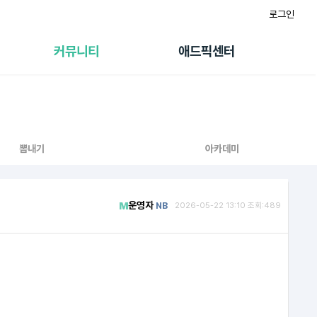
로그인
게시판
FAQ/문의
팸
이용정책
커뮤니티
애드픽센터
랭킹
멤버십 센터
퀘스트
광고툴/API
초대보너스
마이도메인
수익 Live
가이드북
뽐내기
아카데미
운영자
NB
2026-05-22 13:10 조회:489