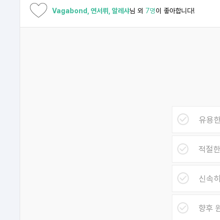
Vagabond, 연서뤼, 알레샤
님 외
7명
이 좋아합니다!