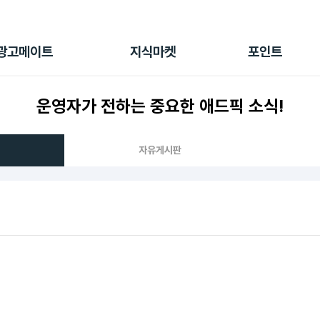
전체 캠페인
지식마켓
포인트샵
나의 캠페인
지식리포트
포인트 충전소
광고메이트
지식마켓
포인트
광고리포트
출석 룰렛
출금 신청
운영자가 전하는 중요한 애드픽 소식!
후원
이용내역
자유게시판