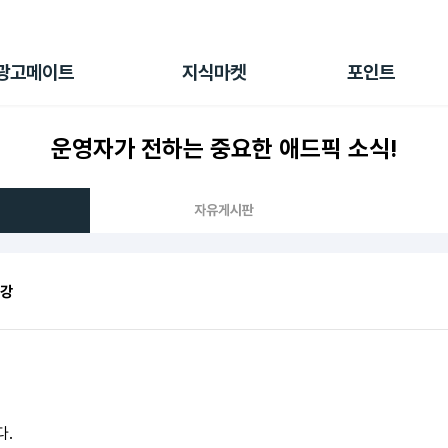
전체 캠페인
지식마켓
포인트샵
나의 캠페인
지식리포트
포인트 충전소
광고메이트
지식마켓
포인트
광고리포트
출석 룰렛
출금 신청
운영자가 전하는 중요한 애드픽 소식!
후원
이용내역
자유게시판
특강
다.