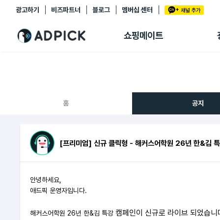
광고하기
비즈파트너
블로그
멤버십 센터
추천상품
제휴몰
쇼핑메이트
쇼핑 에이전트
BETA
쇼핑리포트
링크관리
마이숍
홈
공지
[프리미엄] 신규 클릭형 - 해커스어학원 26년 한&김 
안녕하세요,
애드픽 운영자입니다.
캠페인이 신규로 라이브 되었습니
해커스어학원 26년 한&김 특강