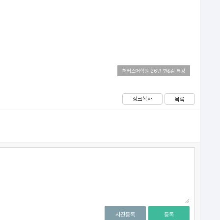
해커스어학원 26년 한&김 특강
링크복사
목록
사진등록
등록