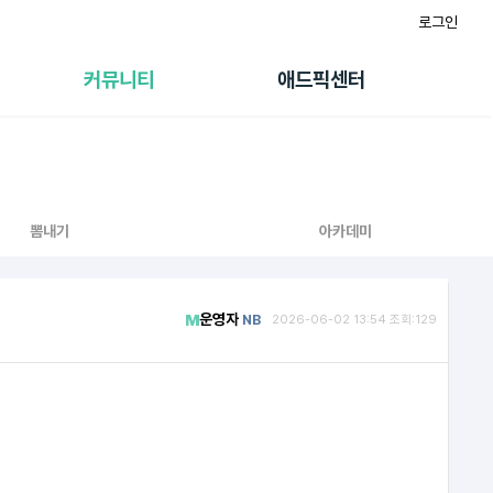
로그인
게시판
FAQ/문의
팸
이용정책
커뮤니티
애드픽센터
랭킹
멤버십 센터
퀘스트
광고툴/API
초대보너스
마이도메인
수익 Live
가이드북
뽐내기
아카데미
운영자
NB
2026-06-02 13:54 조회:129