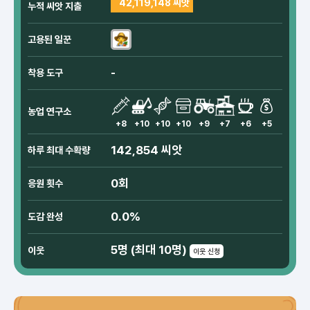
42,119,148 씨앗
누적 씨앗 지출
고용된 일꾼
-
착용 도구
농업 연구소
+8
+10
+10
+10
+9
+7
+6
+5
142,854 씨앗
하루 최대 수확량
0회
응원 횟수
0.0%
도감 완성
5명 (최대 10명)
이웃
이웃 신청