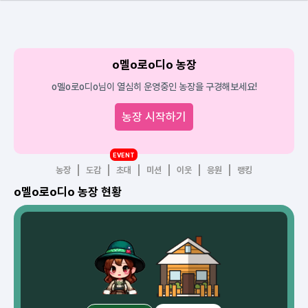
o멜o로o디o 농장
o멜o로o디o님이 열심히 운영중인 농장을 구경해보세요!
농장 시작하기
EVENT
농장
도감
초대
미션
이웃
응원
랭킹
o멜o로o디o 농장 현황