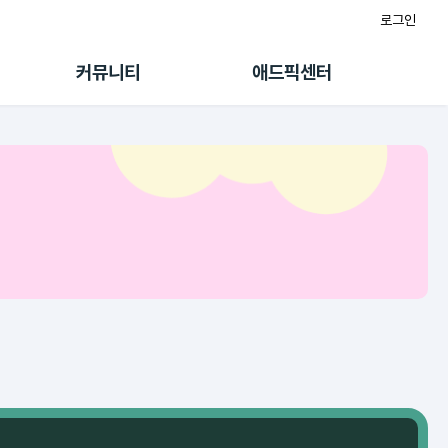
로그인
게시판
FAQ/문의
팸
이용정책
커뮤니티
애드픽센터
랭킹
멤버십 센터
퀘스트
광고툴/API
초대보너스
마이도메인
수익 Live
가이드북