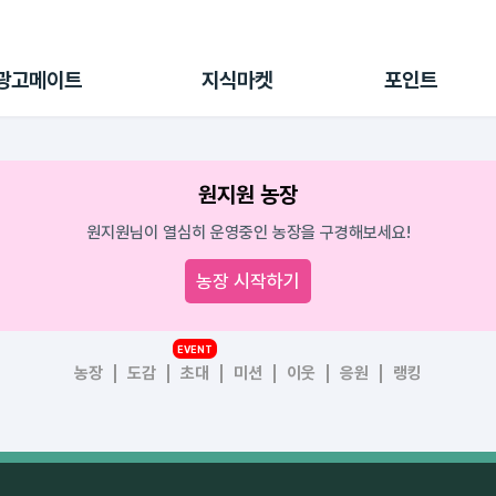
전체 캠페인
지식마켓
포인트샵
나의 캠페인
지식리포트
포인트 충전소
광고메이트
지식마켓
포인트
광고리포트
출석 룰렛
출금 신청
후원
원지원 농장
이용내역
원지원님이 열심히 운영중인 농장을 구경해보세요!
농장 시작하기
EVENT
농장
도감
초대
미션
이웃
응원
랭킹