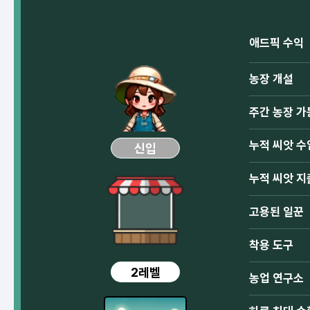
애드픽 수익
농장 개설
주간 농장 가
누적 씨앗 수
신입
누적 씨앗 지
고용된 일꾼
착용 도구
2레벨
농업 연구소