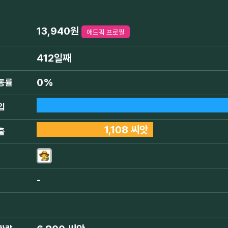
13,940원
애드픽 프로필
412일째
0%
동률
입
1,108 씨앗
출
-