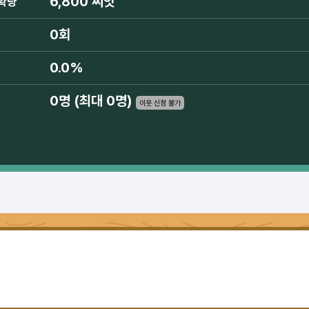
6,800 씨앗
확량
0회
0.0%
0명 (최대 0명)
이웃 신청 불가