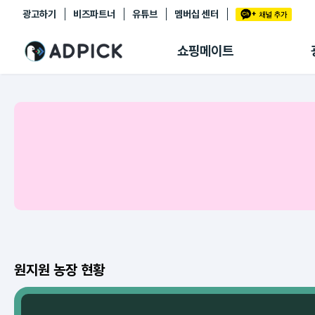
광고하기
비즈파트너
유튜브
멤버십 센터
추천상품
제휴몰
쇼핑메이트
쇼핑 에이전트
BETA
쇼핑리포트
링크관리
마이숍
원지원 농장 현황