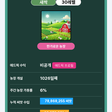
30레벨
새싹
한가로운 농장
비공개
애드픽 수익
애드픽 프로필
1026일째
농장 개설
6%
주간 농장 가동률
78,868,255 씨앗
누적 씨앗 수입