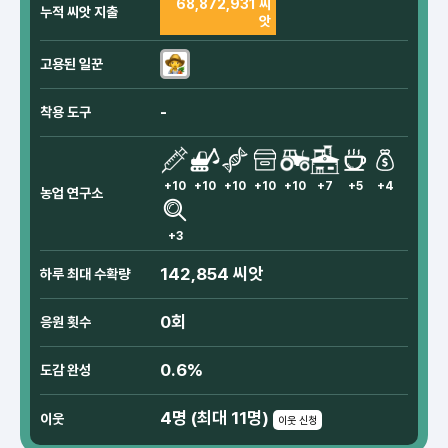
68,872,931 씨
누적 씨앗 지출
앗
고용된 일꾼
-
착용 도구
+10
+10
+10
+10
+10
+7
+5
+4
농업 연구소
+3
142,854 씨앗
하루 최대 수확량
0회
응원 횟수
0.6%
도감 완성
4명 (최대 11명)
이웃
이웃 신청