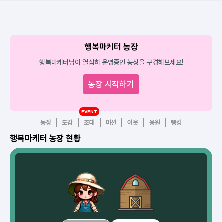
행복마케터 농장
행복마케터님이 열심히 운영중인 농장을 구경해보세요!
농장 시작하기
EVENT
농장
도감
초대
미션
이웃
응원
랭킹
행복마케터 농장 현황