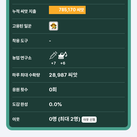
785,170 씨앗
누적 씨앗 지출
고용된 일꾼
-
착용 도구
농업 연구소
+7
+6
28,987 씨앗
하루 최대 수확량
0회
응원 횟수
0.0%
도감 완성
0명 (최대 2명)
이웃
이웃 신청