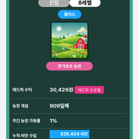
8레벨
신입
플러스
한가로운 농장
30,426원
애드픽 수익
애드픽 프로필
909일째
농장 개설
1%
주간 농장 가동률
838,404 씨앗
누적 씨앗 수입