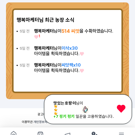
행복마케터님 최근 농장 소식
행복마케터
님이
514 씨앗
을 수확하였습니다.
5일 전
1
행복마케터
님이
이삭x30
5일 전
아이템을 획득하였습니다.
행복마케터
님이
씨앗팩x10
5일 전
아이템을 획득하였습니다.
맛있는호랑이
님이
광고하기
|
매체 제휴
|
메일 문의
|
카카오채널
+7 핑키 펑키
일꾼을 고용하였습니다.
이용약관
|
개인정보처리방침
|
© 2026 ODDM. All rights reserved.
쇼핑몰 구경하기
방문시 1G