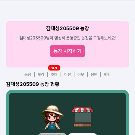
김대성205509 농장
김대성205509님이 열심히 운영중인 농장을 구경해보세요!
농장 시작하기
EVENT
농장
도감
초대
미션
이웃
응원
랭킹
김대성205509 농장 현황