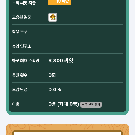
18 씨앗
누적 씨앗 지출
고용된 일꾼
-
착용 도구
농업 연구소
6,800 씨앗
하루 최대 수확량
0회
응원 횟수
0.0%
도감 완성
0명 (최대 0명)
이웃
이웃 신청 불가