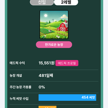
2레벨
신입
한가로운 농장
15,551원
애드픽 수익
애드픽 프로필
481일째
농장 개설
0%
주간 농장 가동률
454 씨앗
누적 씨앗 수입