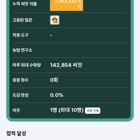
7,362,432 씨
누적 씨앗 지출
앗
고용된 일꾼
-
착용 도구
농업 연구소
142,854 씨앗
하루 최대 수확량
0회
응원 횟수
0.0%
도감 완성
1명 (최대 10명)
이웃
이웃 신청
업적 달성