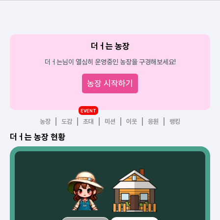
더ㅓ는 농장
더ㅓ는님이 열심히 운영중인 농장을 구경해보세요!
농장 시작하기
EVENT
농장
도감
초대
미션
이웃
응원
랭킹
더ㅓ는 농장 현황