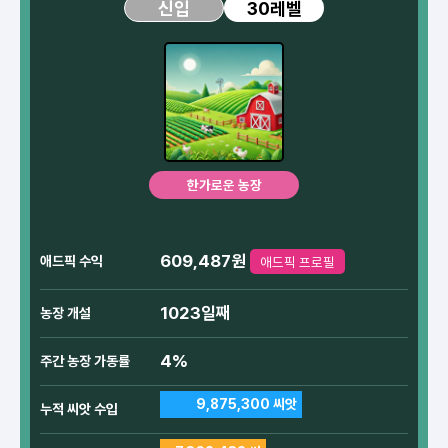
30레벨
신입
한가로운 농장
609,487원
애드픽 수익
애드픽 프로필
1023일째
농장 개설
4%
주간 농장 가동률
9,875,300 씨앗
누적 씨앗 수입