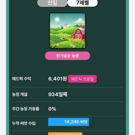
7레벨
신입
한가로운 농장
6,401원
애드픽 수익
애드픽 프로필
934일째
농장 개설
0%
주간 농장 가동률
14,245 씨앗
누적 씨앗 수입