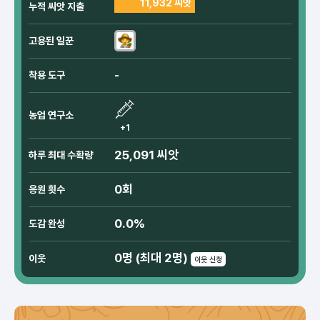
11,932 씨앗
누적 씨앗 지출
고용된 일꾼
-
착용 도구
농업 연구소
+1
25,091 씨앗
하루 최대 수확량
0회
응원 횟수
0.0%
도감 완성
0명 (최대 2명)
이웃
이웃 신청