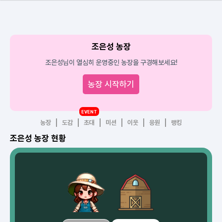
조은성 농장
조은성님이 열심히 운영중인 농장을 구경해보세요!
농장 시작하기
EVENT
농장
도감
초대
미션
이웃
응원
랭킹
조은성 농장 현황