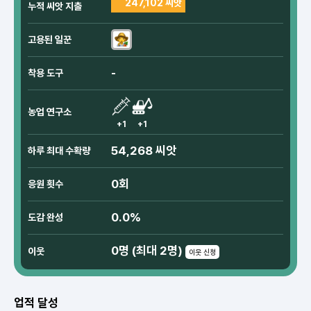
247,102 씨앗
누적 씨앗 지출
고용된 일꾼
-
착용 도구
농업 연구소
+1
+1
54,268 씨앗
하루 최대 수확량
0회
응원 횟수
0.0%
도감 완성
0명 (최대 2명)
이웃
이웃 신청
업적 달성