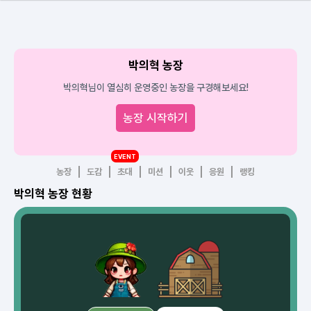
박의혁 농장
박의혁님이 열심히 운영중인 농장을 구경해보세요!
농장 시작하기
EVENT
농장
도감
초대
미션
이웃
응원
랭킹
박의혁 농장 현황