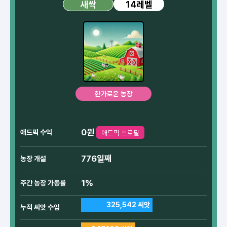
14레벨
새싹
한가로운 농장
0원
애드픽 수익
애드픽 프로필
776일째
농장 개설
1%
주간 농장 가동률
325,542 씨앗
누적 씨앗 수입