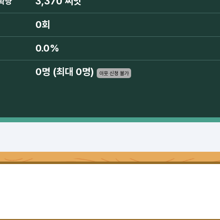
3,370 씨앗
확량
0회
0.0%
0명 (최대 0명)
이웃 신청 불가