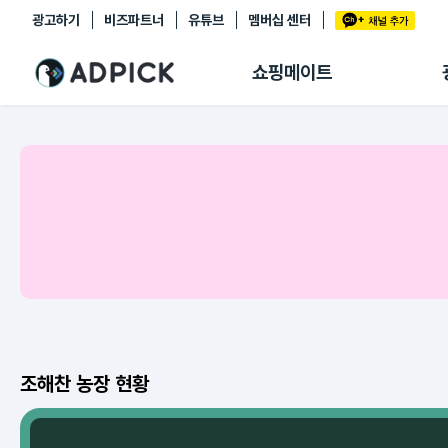
광고하기
비즈파트너
유튜브
멤버십 센터
추천상품
제휴몰
쇼핑메이트
쇼핑 에이전트
BETA
쇼핑리포트
링크관리
마이숍
조해찬 농장 현황