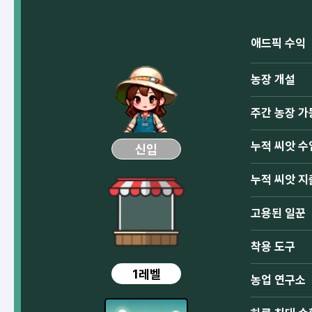
애드픽 수익
농장 개설
주간 농장 가
누적 씨앗 수
신입
누적 씨앗 지
고용된 일꾼
착용 도구
1레벨
농업 연구소