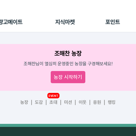
전체 캠페인
지식마켓
포인트샵
나의 캠페인
지식리포트
포인트 충전소
광고메이트
지식마켓
포인트
광고리포트
출석 룰렛
출금 신청
후원
조해찬 농장
이용내역
조해찬님이 열심히 운영중인 농장을 구경해보세요!
농장 시작하기
EVENT
농장
도감
초대
미션
이웃
응원
랭킹