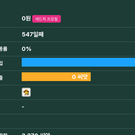
0원
애드픽 프로필
547일째
0%
동률
입
0 씨앗
출
-