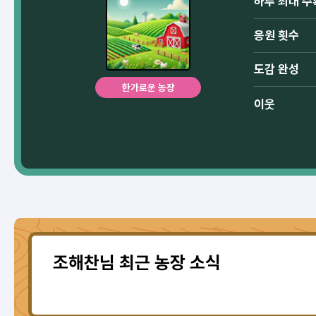
하루 최대 수
응원 횟수
도감 완성
한가로운 농장
이웃
조해찬님 최근 농장 소식