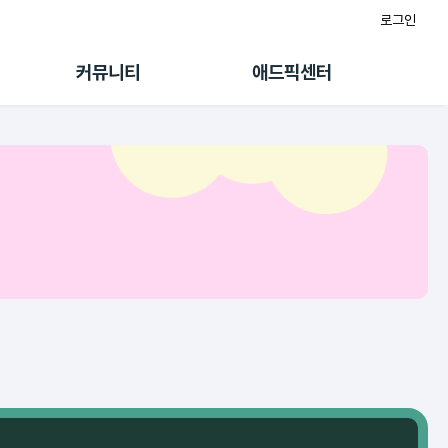
로그인
게시판
FAQ/문의
팸
이용정책
커뮤니티
애드픽센터
랭킹
멤버십 센터
퀘스트
광고툴/API
초대보너스
마이도메인
수익 Live
가이드북