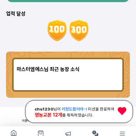
업적 달성
마스터엠에스님 최근 농장 소식
chu1230
님이
이정도쯤이야~!
미션을 완료하여
광고하기
|
매체 제휴
|
메일 문의
|
카카오채널
영농교본 12개
를 획득하였습니다.
이용약관
|
개인정보처리방침
|
© 2026 ODDM. All rights reserved.
쇼핑몰 구경하기
방문시 1G