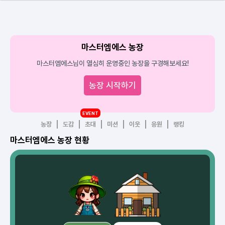
마스터엠에스 농장
마스터엠에스님이 열심히 운영중인 농장을 구경해보세요!
농장 시작하기
EVENT
농장
도감
초대
미션
이웃
응원
랭킹
마스터엠에스 농장 현황