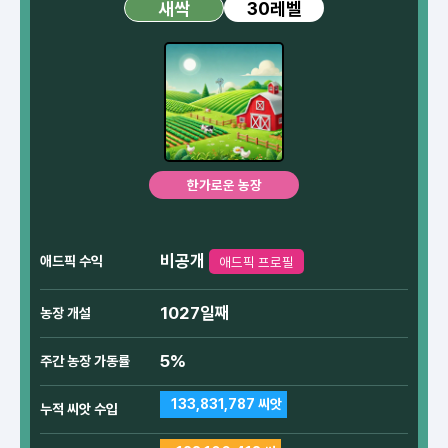
30레벨
새싹
한가로운 농장
비공개
애드픽 수익
애드픽 프로필
1027일째
농장 개설
5%
주간 농장 가동률
133,831,787 씨앗
누적 씨앗 수입