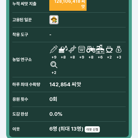
128,106,418 씨
누적 씨앗 지출
앗
고용된 일꾼
-
착용 도구
+9
+8
+8
+9
+8
+6
+2
+3
농업 연구소
+2
142,854 씨앗
하루 최대 수확량
0회
응원 횟수
0.0%
도감 완성
6명 (최대 13명)
이웃
이웃 신청