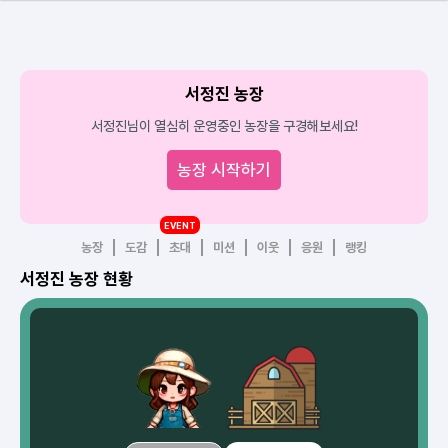
서정진 농장
서정진님이 열심히 운영중인 농장을 구경해보세요!
농장 시작하기
EVENT
농장
도감
초대
미션
이웃
응원
랭킹
서정진 농장 현황