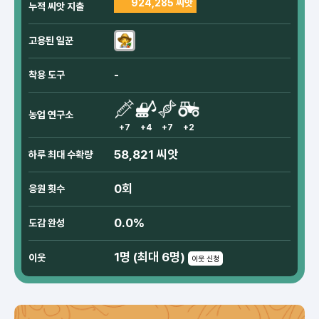
924,285 씨앗
누적 씨앗 지출
고용된 일꾼
-
착용 도구
농업 연구소
+7
+4
+7
+2
58,821 씨앗
하루 최대 수확량
0회
응원 횟수
0.0%
도감 완성
1명 (최대 6명)
이웃
이웃 신청