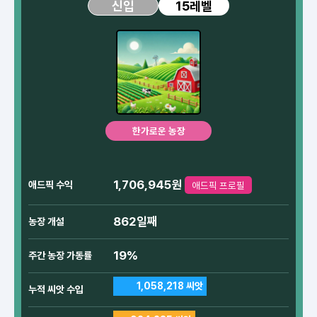
15레벨
신입
한가로운 농장
1,706,945원
애드픽 수익
애드픽 프로필
862일째
농장 개설
19%
주간 농장 가동률
1,058,218 씨앗
누적 씨앗 수입