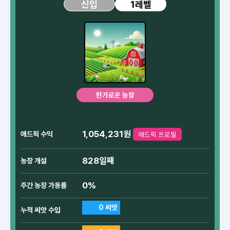
1레벨
신입
한가로운 농장
1,054,231원
애드픽 수익
애드픽 프로필
828일째
농장 개설
0%
주간 농장 가동률
0 씨앗
누적 씨앗 수입