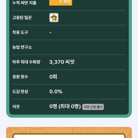
0 씨앗
누적 씨앗 지출
고용된 일꾼
-
착용 도구
농업 연구소
3,370 씨앗
하루 최대 수확량
0회
응원 횟수
0.0%
도감 완성
0명 (최대 0명)
이웃
이웃 신청 불가