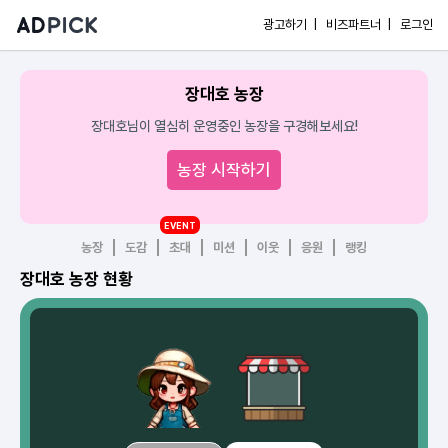
광고하기 |
비즈파트너 |
로그인
장대호 농장
장대호님이 열심히 운영중인 농장을 구경해보세요!
농장 시작하기
EVENT
농장
도감
초대
미션
이웃
응원
랭킹
장대호 농장 현황