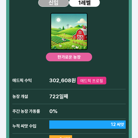
1레벨
신입
한가로운 농장
302,608원
애드픽 수익
애드픽 프로필
722일째
농장 개설
0%
주간 농장 가동률
12 씨앗
누적 씨앗 수입