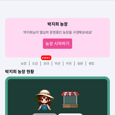
박지희 농장
박지희님이 열심히 운영중인 농장을 구경해보세요!
농장 시작하기
EVENT
농장
도감
초대
미션
이웃
응원
랭킹
박지희 농장 현황