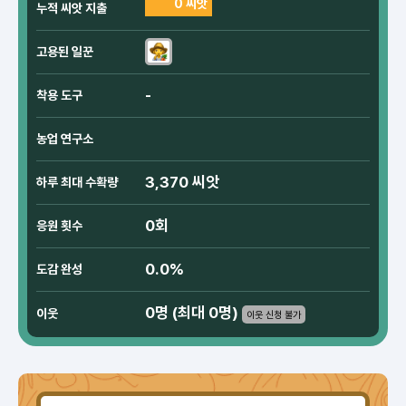
0 씨앗
누적 씨앗 지출
고용된 일꾼
-
착용 도구
농업 연구소
3,370 씨앗
하루 최대 수확량
0회
응원 횟수
0.0%
도감 완성
0명 (최대 0명)
이웃
이웃 신청 불가