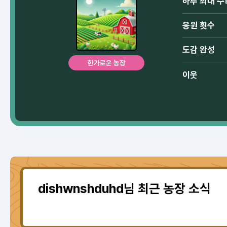
하루 최대 수
응원 횟수
도감 완성
한가로운 농장
이웃
dishwnshduhd님 최근 농장 소식