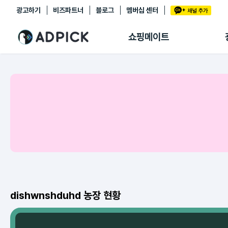
광고하기
비즈파트너
블로그
멤버십 센터
추천상품
제휴몰
쇼핑메이트
쇼핑 에이전트
BETA
쇼핑리포트
링크관리
마이숍
dishwnshduhd 농장 현황