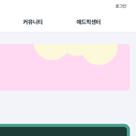
로그인
게시판
FAQ/문의
팸
이용정책
커뮤니티
애드픽센터
랭킹
멤버십 센터
퀘스트
광고툴/API
초대보너스
마이도메인
수익 Live
가이드북