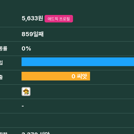
5,633원
애드픽 프로필
859일째
0%
동률
입
0 씨앗
출
-