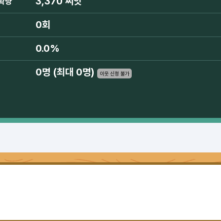
3,370 씨앗
확량
0회
0.0%
0명 (최대 0명)
이웃 신청 불가