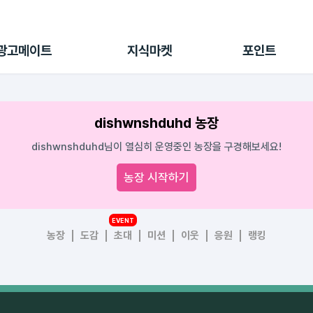
전체 캠페인
지식마켓
포인트샵
나의 캠페인
지식리포트
포인트 충전소
광고메이트
지식마켓
포인트
광고리포트
출석 룰렛
출금 신청
후원
dishwnshduhd 농장
이용내역
dishwnshduhd님이 열심히 운영중인 농장을 구경해보세요!
농장 시작하기
EVENT
농장
도감
초대
미션
이웃
응원
랭킹