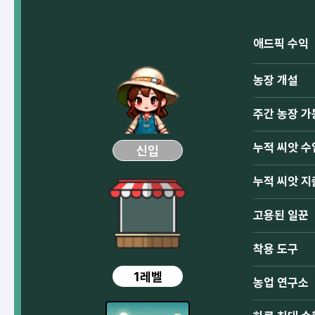
애드픽 수익
농장 개설
주간 농장 가
누적 씨앗 수
신입
누적 씨앗 지
고용된 일꾼
착용 도구
1레벨
농업 연구소