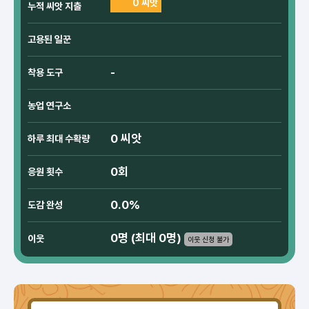
0 씨앗
누적 씨앗 지출
고용된 일꾼
-
착용 도구
농업 연구소
0 씨앗
하루 최대 수확량
0회
응원 횟수
0.0%
도감 완성
0명 (최대 0명)
이웃
이웃 신청 불가