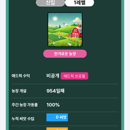
1레벨
신입
한가로운 농장
비공개
애드픽 수익
애드픽 프로필
954일째
농장 개설
100%
주간 농장 가동률
0 씨앗
누적 씨앗 수입