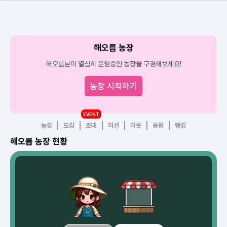
해오름 농장
해오름님이 열심히 운영중인 농장을 구경해보세요!
농장 시작하기
EVENT
농장
도감
초대
미션
이웃
응원
랭킹
해오름 농장 현황