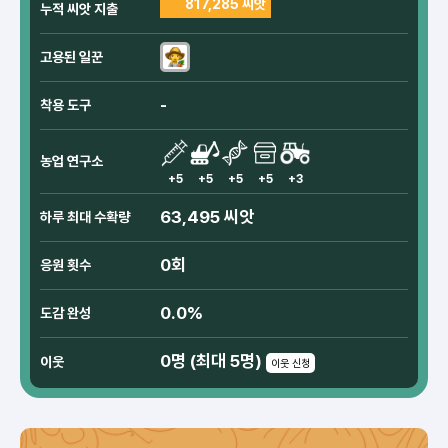
817,285 씨앗
누적 씨앗 지출
고용된 일꾼
-
착용 도구
농업 연구소
+5
+5
+5
+5
+3
63,495 씨앗
하루 최대 수확량
0회
응원 횟수
0.0%
도감 완성
0명 (최대 5명)
이웃
이웃 신청