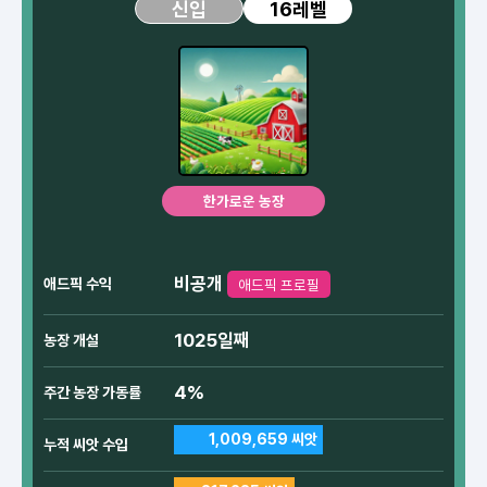
16레벨
신입
한가로운 농장
비공개
애드픽 수익
애드픽 프로필
1025일째
농장 개설
4%
주간 농장 가동률
1,009,659 씨앗
누적 씨앗 수입