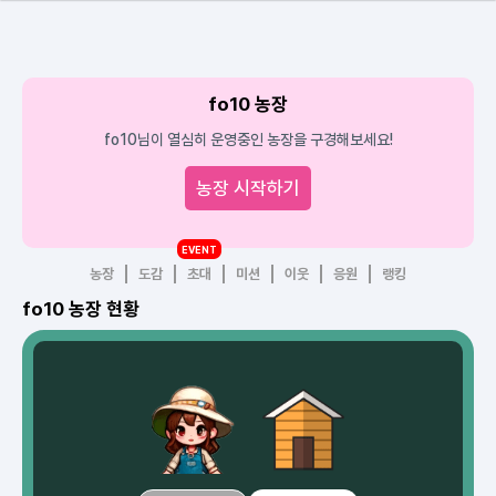
fo10 농장
fo10님이 열심히 운영중인 농장을 구경해보세요!
농장 시작하기
EVENT
농장
도감
초대
미션
이웃
응원
랭킹
fo10 농장 현황