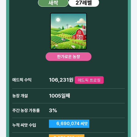
27레벨
새싹
한가로운 농장
106,231원
애드픽 수익
애드픽 프로필
1005일째
농장 개설
3%
주간 농장 가동률
6,690,074 씨앗
누적 씨앗 수입