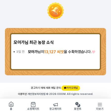
모아가님 최근 농장 소식
모아가
님이
13,127 씨앗
을 수확하였습니다.
3일 전
광고하기
|
매체 제휴
|
메일 문의
|
카카오채널
이용약관
|
개인정보처리방침
|
© 2026 ODDM. All rights reserved.
쇼핑몰 구경하기
방문시 1G
홈
쇼핑메이트
광고메이트
포인트
더보기