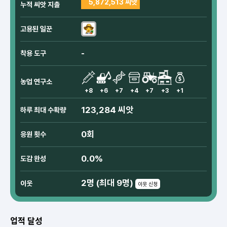
5,872,513 씨앗
누적 씨앗 지출
고용된 일꾼
-
착용 도구
농업 연구소
+8
+6
+7
+4
+7
+3
+1
123,284 씨앗
하루 최대 수확량
0회
응원 횟수
0.0%
도감 완성
2명 (최대 9명)
이웃
이웃 신청
업적 달성