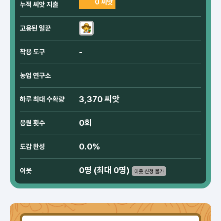
0 씨앗
누적 씨앗 지출
고용된 일꾼
-
착용 도구
농업 연구소
3,370 씨앗
하루 최대 수확량
0회
응원 횟수
0.0%
도감 완성
0명 (최대 0명)
이웃
이웃 신청 불가