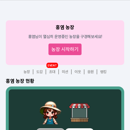
홍염 농장
홍염님이 열심히 운영중인 농장을 구경해보세요!
농장 시작하기
EVENT
농장
도감
초대
미션
이웃
응원
랭킹
홍염 농장 현황