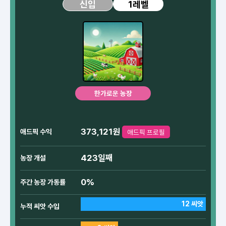
1레벨
신입
한가로운 농장
373,121원
애드픽 수익
애드픽 프로필
423일째
농장 개설
0%
주간 농장 가동률
12 씨앗
누적 씨앗 수입