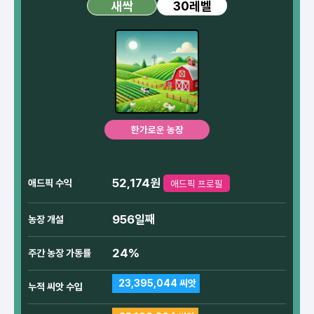
30레벨
새싹
한가로운 농장
52,174원
애드픽 수익
애드픽 프로필
956일째
농장 개설
24%
주간 농장 가동률
23,395,044 씨앗
누적 씨앗 수입