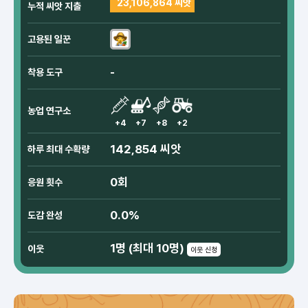
23,106,864 씨앗
누적 씨앗 지출
고용된 일꾼
-
착용 도구
농업 연구소
+4
+7
+8
+2
142,854 씨앗
하루 최대 수확량
0회
응원 횟수
0.0%
도감 완성
1명 (최대 10명)
이웃
이웃 신청