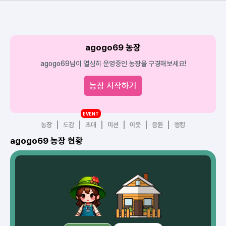
agogo69 농장
agogo69님이 열심히 운영중인 농장을 구경해보세요!
농장 시작하기
EVENT
농장
도감
초대
미션
이웃
응원
랭킹
agogo69 농장 현황