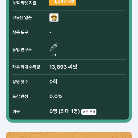
1,647 씨앗
누적 씨앗 지출
고용된 일꾼
-
착용 도구
농업 연구소
+1
13,893 씨앗
하루 최대 수확량
0회
응원 횟수
0.0%
도감 완성
0명 (최대 1명)
이웃
이웃 신청