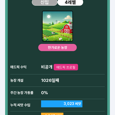
4레벨
신입
한가로운 농장
비공개
애드픽 수익
애드픽 프로필
1026일째
농장 개설
0%
주간 농장 가동률
3,023 씨앗
누적 씨앗 수입