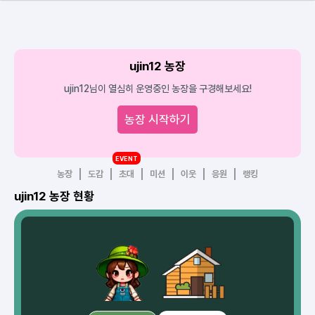
ujin12 농장
ujin12님이 열심히 운영중인 농장을 구경해보세요!
농장 시작하기
EVENT
농장
도감
초대
미션
이웃
응원
랭킹
ujin12 농장 현황