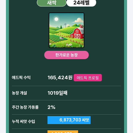
24레벨
새싹
한가로운 농장
165,424원
애드픽 수익
애드픽 프로필
1019일째
농장 개설
2%
주간 농장 가동률
6,873,703 씨앗
누적 씨앗 수입