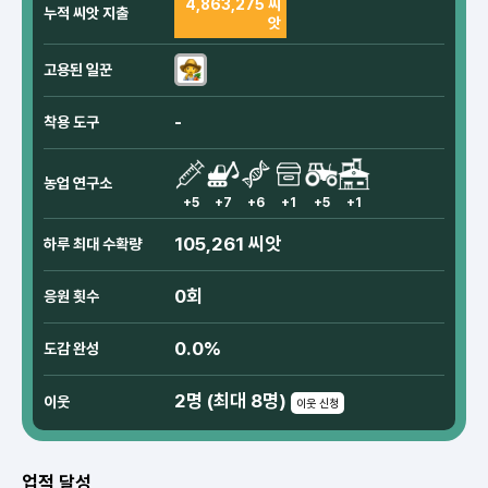
4,863,275 씨
누적 씨앗 지출
앗
고용된 일꾼
-
착용 도구
농업 연구소
+5
+7
+6
+1
+5
+1
105,261 씨앗
하루 최대 수확량
0회
응원 횟수
0.0%
도감 완성
2명 (최대 8명)
이웃
이웃 신청
업적 달성