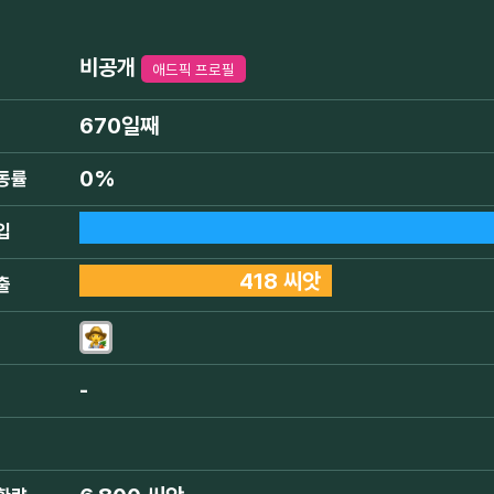
비공개
애드픽 프로필
670일째
0%
동률
입
418 씨앗
출
-