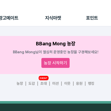
전체 캠페인
지식마켓
포인트샵
나의 캠페인
지식리포트
포인트 충전소
광고메이트
지식마켓
포인트
광고리포트
출석 룰렛
출금 신청
후원
BBang Mong 농장
이용내역
BBang Mong님이 열심히 운영중인 농장을 구경해보세요!
농장 시작하기
EVENT
농장
도감
초대
미션
이웃
응원
랭킹