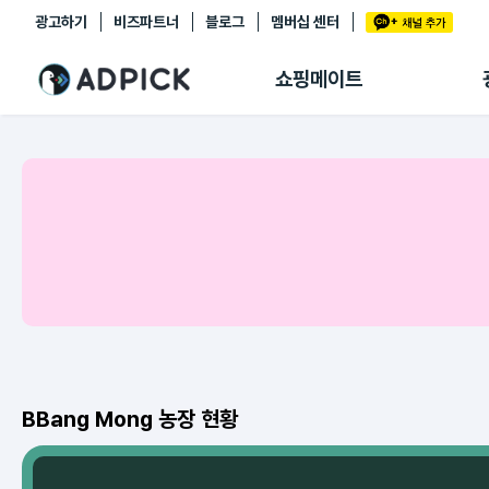
광고하기
비즈파트너
블로그
멤버십 센터
추천상품
제휴몰
쇼핑메이트
쇼핑 에이전트
BETA
쇼핑리포트
링크관리
마이숍
BBang Mong 농장 현황