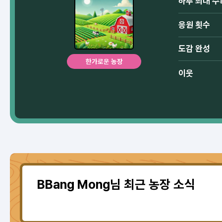
하루 최대 수
응원 횟수
도감 완성
한가로운 농장
이웃
BBang Mong님 최근 농장 소식