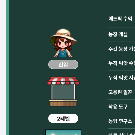
애드픽 수익
농장 개설
주간 농장 가
누적 씨앗 수
신입
누적 씨앗 지
고용된 일꾼
착용 도구
2레벨
농업 연구소