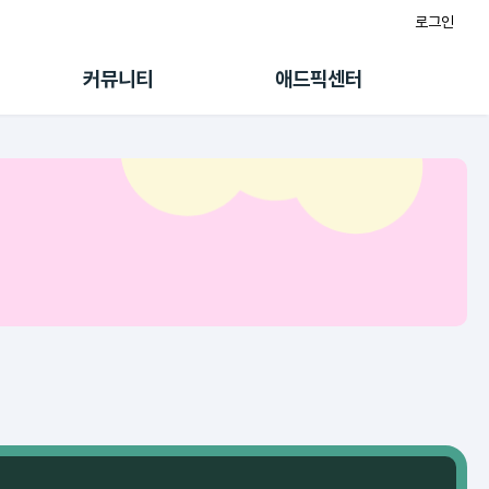
로그인
게시판
FAQ/문의
팸
이용정책
커뮤니티
애드픽센터
랭킹
멤버십 센터
퀘스트
광고툴/API
초대보너스
마이도메인
수익 Live
가이드북