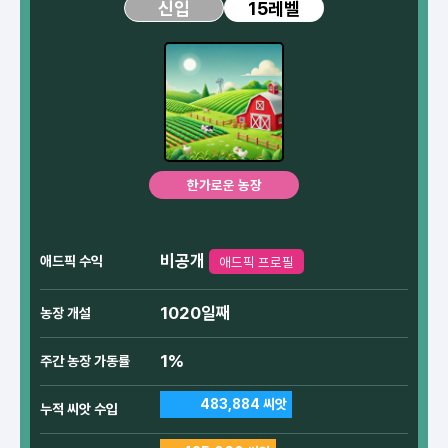
15레벨
신입
한가로운 농장
비공개
애드픽 수익
애드픽 프로필
1020일째
농장 개설
1%
주간 농장 가동률
483,884 씨앗
누적 씨앗 수입