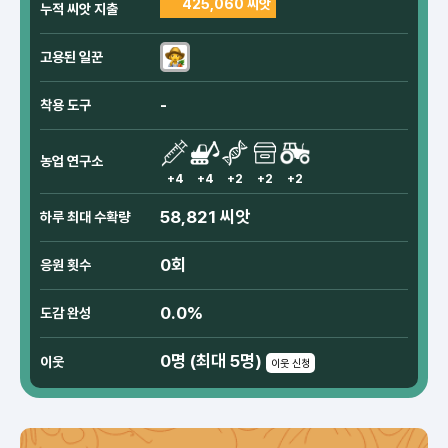
425,060 씨앗
누적 씨앗 지출
고용된 일꾼
-
착용 도구
농업 연구소
+4
+4
+2
+2
+2
58,821 씨앗
하루 최대 수확량
0회
응원 횟수
0.0%
도감 완성
0명 (최대 5명)
이웃
이웃 신청