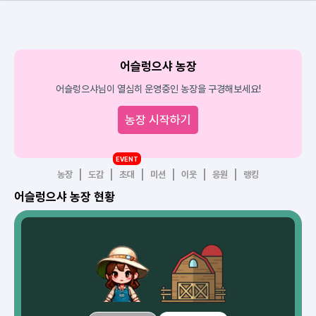
어슬렁으샤 농장
어슬렁으샤님이 열심히 운영중인 농장을 구경해보세요!
농장 시작하기
EVENT
농장
도감
초대
미션
이웃
응원
랭킹
어슬렁으샤 농장 현황