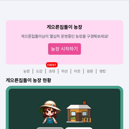
게으른집돌이 농장
게으른집돌이님이 열심히 운영중인 농장을 구경해보세요!
농장 시작하기
EVENT
농장
도감
초대
미션
이웃
응원
랭킹
게으른집돌이 농장 현황