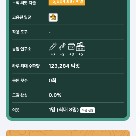
5,604,887 씨앗
누적 씨앗 지출
고용된 일꾼
-
착용 도구
농업 연구소
+7
+2
+3
+5
123,284 씨앗
하루 최대 수확량
0회
응원 횟수
0.0%
도감 완성
1명 (최대 8명)
이웃
이웃 신청