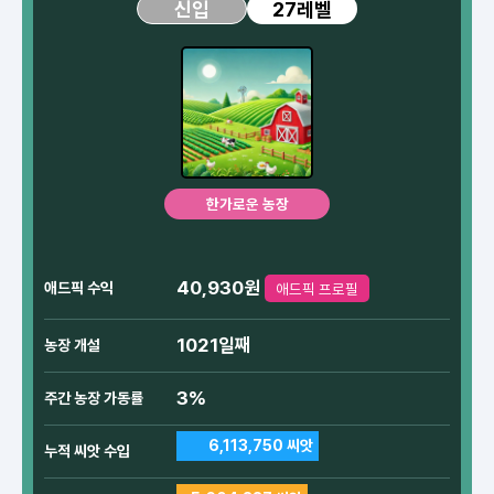
27레벨
신입
한가로운 농장
40,930원
애드픽 수익
애드픽 프로필
1021일째
농장 개설
3%
주간 농장 가동률
6,113,750 씨앗
누적 씨앗 수입