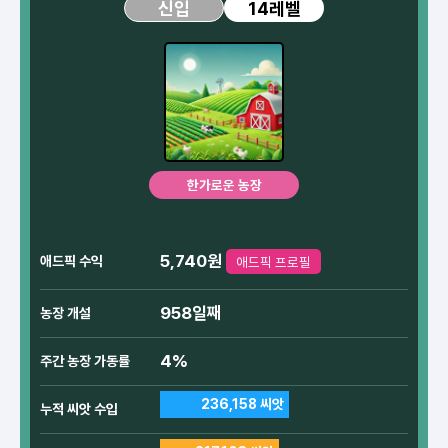
14레벨
신입
한가로운 농장
5,740원
애드픽 수익
애드픽 프로필
958일째
농장 개설
4%
주간 농장 가동률
236,158 씨앗
누적 씨앗 수입