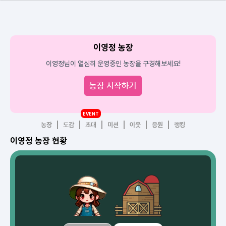
이영정 농장
이영정님이 열심히 운영중인 농장을 구경해보세요!
농장 시작하기
EVENT
농장
도감
초대
미션
이웃
응원
랭킹
이영정 농장 현황