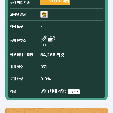
217,103 씨앗
누적 씨앗 지출
고용된 일꾼
-
착용 도구
농업 연구소
+1
+1
54,268 씨앗
하루 최대 수확량
0회
응원 횟수
0.0%
도감 완성
0명 (최대 4명)
이웃
이웃 신청