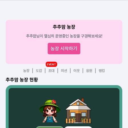
추추맘 농장
추추맘님이 열심히 운영중인 농장을 구경해보세요!
농장 시작하기
EVENT
농장
도감
초대
미션
이웃
응원
랭킹
추추맘 농장 현황