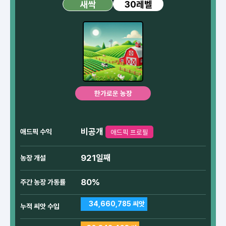
30레벨
새싹
한가로운 농장
비공개
애드픽 수익
애드픽 프로필
921일째
농장 개설
80%
주간 농장 가동률
34,660,785 씨앗
누적 씨앗 수입