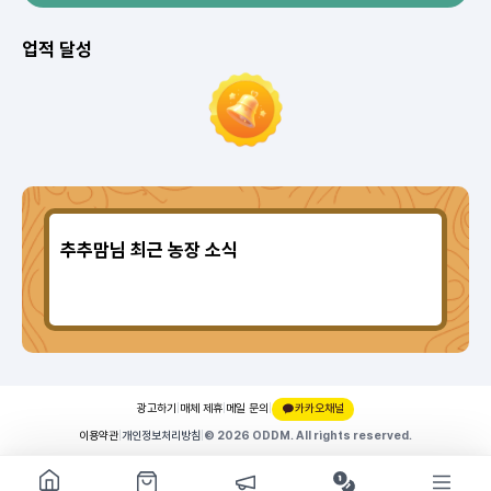
업적 달성
추추맘님 최근 농장 소식
광고하기
|
매체 제휴
|
메일 문의
|
카카오채널
27,788 씨앗
애늙은이
이용약관
|
개인정보처리방침
|
© 2026 ODDM. All rights reserved.
쇼핑몰 구경하기
방문시 1G