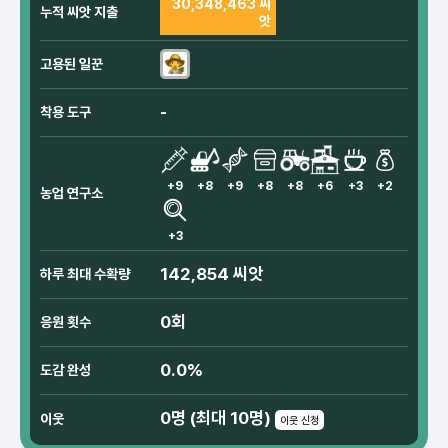
30,348,463 씨
누적 씨앗 지출
앗
고용된 일꾼
-
착용 도구
+9
+8
+9
+8
+8
+6
+3
+2
농업 연구소
+3
142,854 씨앗
하루 최대 수확량
0회
응원 횟수
0.0%
도감 완성
0명 (최대 10명)
이웃
이웃 신청