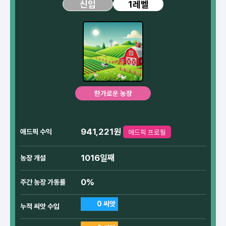
1레벨
신입
한가로운 농장
941,221원
애드픽 수익
애드픽 프로필
1016일째
농장 개설
0%
주간 농장 가동률
0 씨앗
누적 씨앗 수입