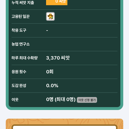
0 씨앗
누적 씨앗 지출
고용된 일꾼
-
착용 도구
농업 연구소
3,370 씨앗
하루 최대 수확량
0회
응원 횟수
0.0%
도감 완성
0명 (최대 0명)
이웃
이웃 신청 불가