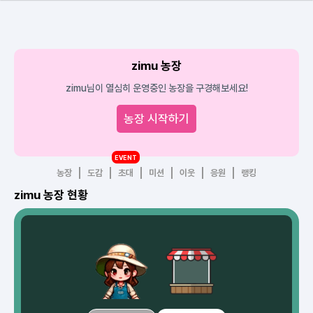
zimu 농장
zimu님이 열심히 운영중인 농장을 구경해보세요!
농장 시작하기
EVENT
농장
도감
초대
미션
이웃
응원
랭킹
zimu 농장 현황