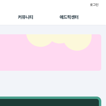
로그인
게시판
FAQ/문의
팸
이용정책
커뮤니티
애드픽센터
랭킹
멤버십 센터
퀘스트
광고툴/API
초대보너스
마이도메인
수익 Live
가이드북