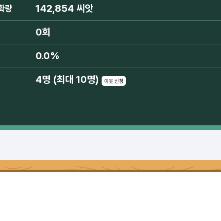
142,854 씨앗
확량
0회
0.0%
4명 (최대 10명)
이웃 신청