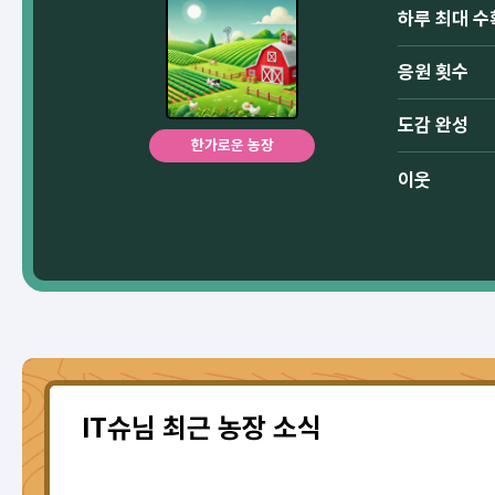
하루 최대 수
응원 횟수
도감 완성
한가로운 농장
이웃
IT슈님 최근 농장 소식