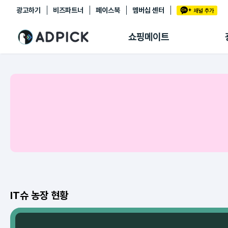
광고하기
비즈파트너
페이스북
멤버십 센터
추천상품
제휴몰
쇼핑메이트
쇼핑 에이전트
BETA
쇼핑리포트
링크관리
마이숍
IT슈 농장 현황