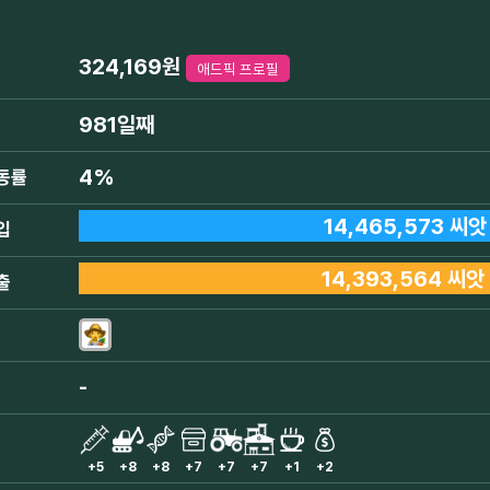
324,169원
애드픽 프로필
981일째
4%
동률
14,465,573 씨앗
입
14,393,564 씨앗
출
-
+5
+8
+8
+7
+7
+7
+1
+2