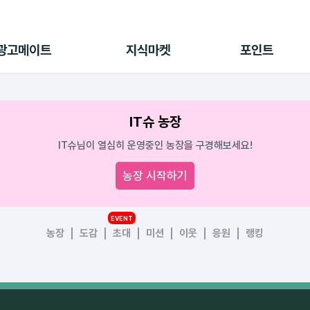
전체 캠페인
지식마켓
포인트샵
나의 캠페인
지식리포트
포인트 충전소
광고메이트
지식마켓
포인트
광고리포트
출석 룰렛
출금 신청
후원
IT슈 농장
이용내역
IT슈님이 열심히 운영중인 농장을 구경해보세요!
농장 시작하기
EVENT
농장
도감
초대
미션
이웃
응원
랭킹