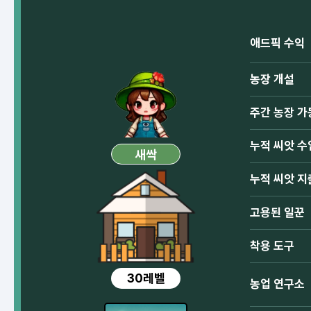
애드픽 수익
농장 개설
주간 농장 가
누적 씨앗 수
새싹
누적 씨앗 지
고용된 일꾼
착용 도구
30레벨
농업 연구소