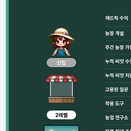
애드픽 수익
농장 개설
주간 농장 가
누적 씨앗 수
신입
누적 씨앗 지
고용된 일꾼
착용 도구
2레벨
농업 연구소