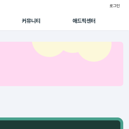
로그인
게시판
FAQ/문의
팸
이용정책
커뮤니티
애드픽센터
랭킹
멤버십 센터
퀘스트
광고툴/API
초대보너스
마이도메인
수익 Live
가이드북