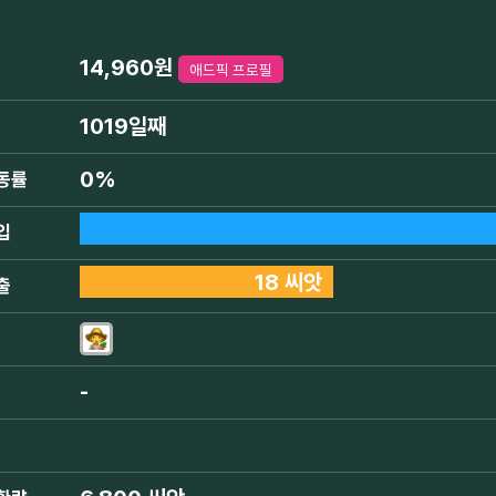
14,960원
애드픽 프로필
1019일째
0%
동률
입
18 씨앗
출
-