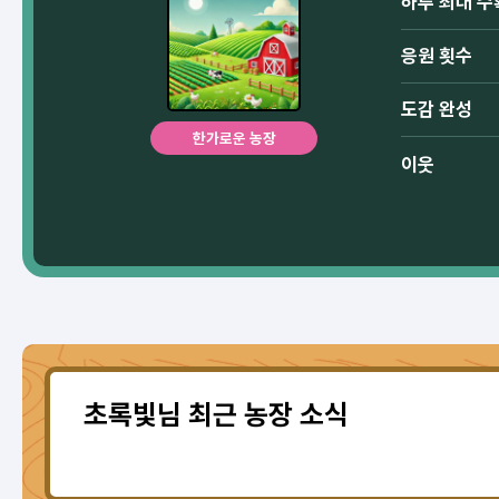
하루 최대 수
응원 횟수
도감 완성
한가로운 농장
이웃
초록빛님 최근 농장 소식