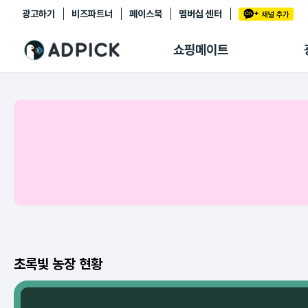
광고하기
비즈파트너
페이스북
멤버십 센터
추천상품
제휴몰
쇼핑메이트
쇼핑 에이전트
BETA
쇼핑리포트
링크관리
마이숍
초록빛 농장 현황