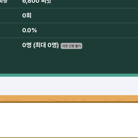
6,800 씨앗
확량
0회
0.0%
0명 (최대 0명)
이웃 신청 불가