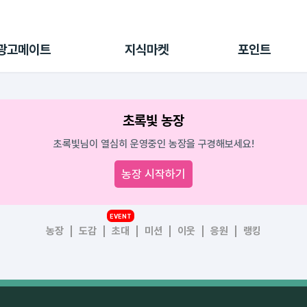
전체 캠페인
지식마켓
포인트샵
나의 캠페인
지식리포트
포인트 충전소
광고메이트
지식마켓
포인트
광고리포트
출석 룰렛
출금 신청
후원
초록빛 농장
이용내역
초록빛님이 열심히 운영중인 농장을 구경해보세요!
농장 시작하기
EVENT
농장
도감
초대
미션
이웃
응원
랭킹