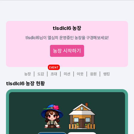
tlsdlcl6 농장
tlsdlcl6님이 열심히 운영중인 농장을 구경해보세요!
농장 시작하기
EVENT
농장
도감
초대
미션
이웃
응원
랭킹
tlsdlcl6 농장 현황