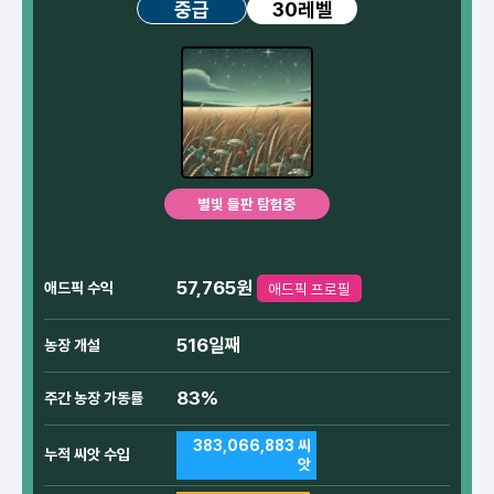
30레벨
중급
별빛 들판 탐험중
57,765원
애드픽 수익
애드픽 프로필
516일째
농장 개설
83%
주간 농장 가동률
383,066,883 씨
누적 씨앗 수입
앗