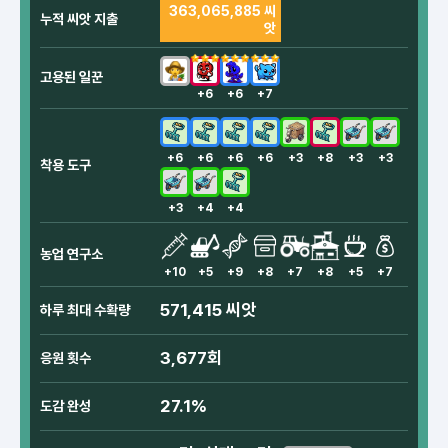
363,065,885 씨
누적 씨앗 지출
앗
고용된 일꾼
+6
+6
+7
+6
+6
+6
+6
+3
+8
+3
+3
착용 도구
+3
+4
+4
농업 연구소
+10
+5
+9
+8
+7
+8
+5
+7
571,415 씨앗
하루 최대 수확량
3,677회
응원 횟수
27.1%
도감 완성