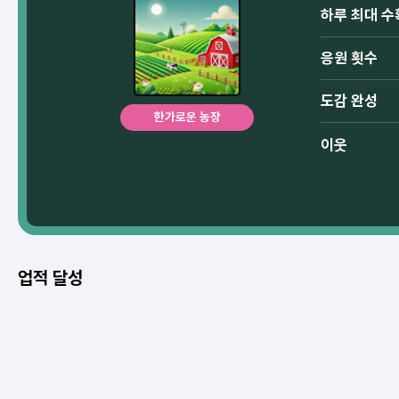
하루 최대 수
응원 횟수
도감 완성
한가로운 농장
이웃
업적 달성