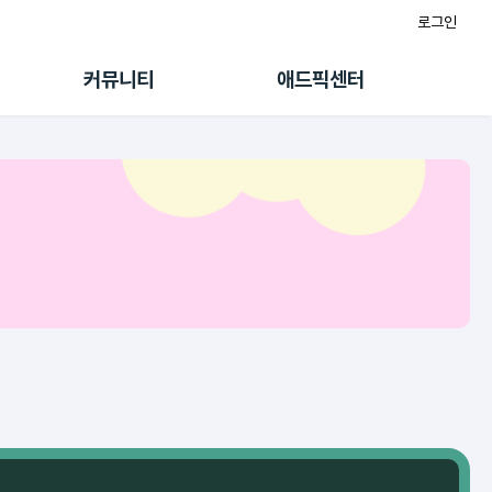
로그인
게시판
FAQ/문의
팸
이용정책
커뮤니티
애드픽센터
랭킹
멤버십 센터
퀘스트
광고툴/API
초대보너스
마이도메인
수익 Live
가이드북