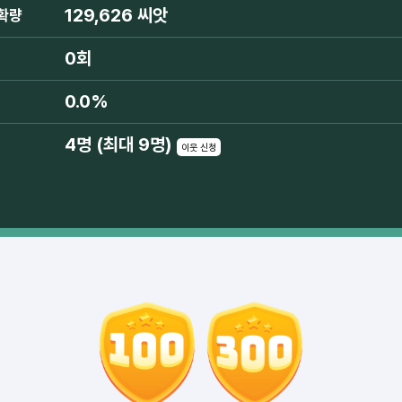
129,626 씨앗
확량
0회
0.0%
4명 (최대 9명)
이웃 신청