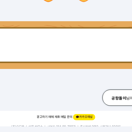
공항돌이
님
광고하기
|
매체 제휴
|
메일 문의
|
카카오채널
(주)오드엠 ㅣ 대표 박무순 ㅣ 사업자 214-88-71058 ㅣ 통신판매 2012-서울강남-02916