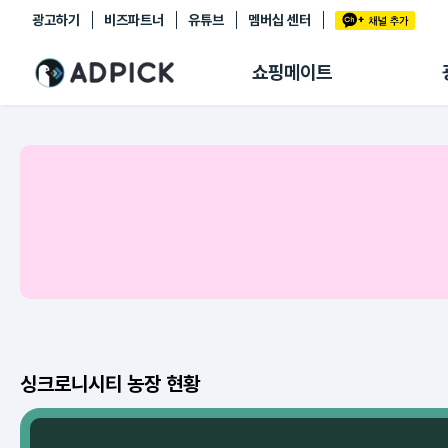
광고하기
비즈파트너
유튜브
멤버십 센터
추천상품
제휴몰
쇼핑메이트
쇼핑 에이전트
BETA
쇼핑리포트
링크관리
마이숍
싱크로니시티 농장 현황