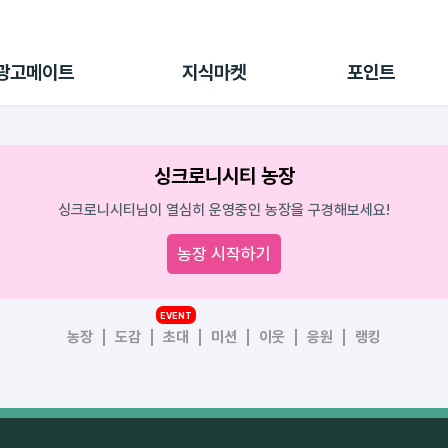
전체 캠페인
지식마켓
포인트샵
나의 캠페인
지식리포트
포인트 충전소
광고메이트
지식마켓
포인트
광고리포트
출석 룰렛
출금 신청
후원
싱크로니시티 농장
이용내역
싱크로니시티님이 열심히 운영중인 농장을 구경해보세요!
농장 시작하기
EVENT
농장
도감
초대
미션
이웃
응원
랭킹