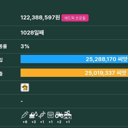
122,388,597원
애드픽 프로필
1028일째
3%
동률
25,288,170 씨앗
입
25,019,337 씨앗
출
-
+6
+3
+1
+1
+2
+1