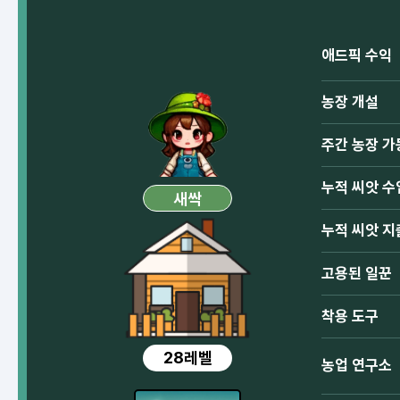
애드픽 수익
농장 개설
주간 농장 가
누적 씨앗 수
새싹
누적 씨앗 지
고용된 일꾼
착용 도구
28레벨
농업 연구소