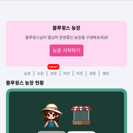
블루윙스 농장
블루윙스님이 열심히 운영중인 농장을 구경해보세요!
농장 시작하기
EVENT
농장
도감
초대
미션
이웃
응원
랭킹
블루윙스 농장 현황