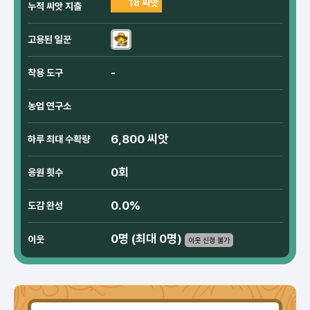
18 씨앗
누적 씨앗 지출
고용된 일꾼
-
착용 도구
농업 연구소
6,800 씨앗
하루 최대 수확량
0회
응원 횟수
0.0%
도감 완성
0명 (최대 0명)
이웃
이웃 신청 불가