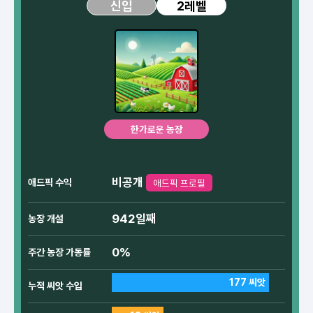
2레벨
신입
한가로운 농장
비공개
애드픽 수익
애드픽 프로필
942일째
농장 개설
0%
주간 농장 가동률
177 씨앗
누적 씨앗 수입